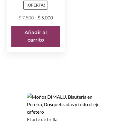
¡OFERTA!
El
El
$
7.500
$
5.000
precio
precio
original
actual
Añadir al
era:
es:
carrito
$ 7.500.
$ 5.000.
El arte de brillar