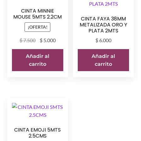
CINTA MINNIE
MOUSE 5MTS 2.2CM
CINTA FAYA 38MM
METALIZADA ORO Y
¡OFERTA!
PLATA 2MTS
El
El
$
7.500
$
5.000
$
6.000
precio
precio
original
actual
Añadir al
Añadir al
era:
es:
carrito
carrito
$ 7.500.
$ 5.000.
CINTA EMOJI 5MTS
2.5CMS