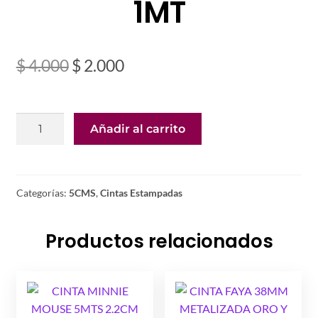
1MT
El
El
$
4.000
$
2.000
precio
precio
original
actual
CINTA
Añadir al carrito
era:
es:
ANIMAL
PRINT
$ 4.000.
$ 2.000.
FUCSIA
5CMS
Categorías:
5CMS
,
Cintas Estampadas
1MT
cantidad
Productos relacionados