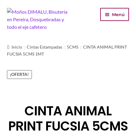
Ir
Ir
Menú
a
al
la
contenido
navegación
Inicio
Inicio
Cintas Estampadas
5CMS
CINTA ANIMAL PRINT
FUCSIA 5CMS 1MT
Tienda
Carrito
¡OFERTA!
Finalizar compra
Mi cuenta
CINTA ANIMAL
PRINT FUCSIA 5CMS