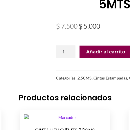
5MTS
El
El
$
7.500
$
5.000
precio
precio
original
actual
CINTA
Añadir al carrito
era:
es:
EL
MUNDO
$ 7.500.
$ 5.000.
LUNA
5MTS
Categorías:
2.5CMS
,
Cintas Estampadas
,
2.5CMS
cantidad
Productos relacionados