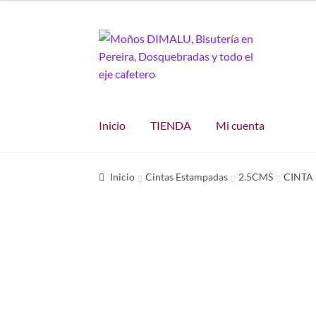
Ir
Ir
a
al
la
contenido
navegación
Inicio
TIENDA
Mi cuenta
Inicio
Cintas Estampadas
2.5CMS
CINTA