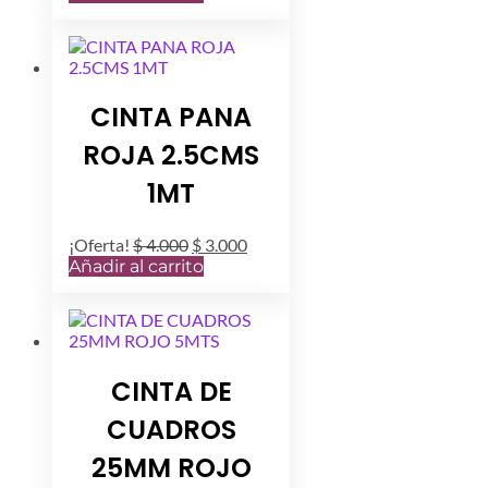
original
actual
era:
es:
$ 20.000.
$ 15.000.
CINTA PANA
ROJA 2.5CMS
1MT
El
El
¡Oferta!
$
4.000
$
3.000
precio
precio
Añadir al carrito
original
actual
era:
es:
$ 4.000.
$ 3.000.
CINTA DE
CUADROS
25MM ROJO