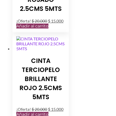
de
producto
2.5CMS 5MTS
El
El
¡Oferta!
$
20.000
$
15.000
precio
precio
Añadir al carrito
original
actual
era:
es:
$ 20.000.
$ 15.000.
CINTA
TERCIOPELO
BRILLANTE
ROJO 2.5CMS
5MTS
El
El
¡Oferta!
$
20.000
$
15.000
precio
precio
Añadir al carrito