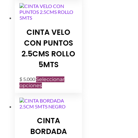
tiene
múltiples
variantes.
Las
opciones
CINTA VELO
se
pueden
CON PUNTOS
elegir
en
2.5CMS ROLLO
la
página
5MTS
de
producto
$
5.000
Seleccionar
Este
opciones
producto
tiene
múltiples
variantes.
Las
CINTA
opciones
se
BORDADA
pueden
elegir