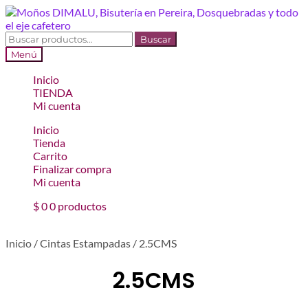
Ir
Ir
a
al
la
contenido
Buscar
Buscar
navegación
por:
Menú
Inicio
TIENDA
Mi cuenta
Inicio
Tienda
Carrito
Finalizar compra
Mi cuenta
$
0
0 productos
Inicio
/
Cintas Estampadas
/
2.5CMS
2.5CMS