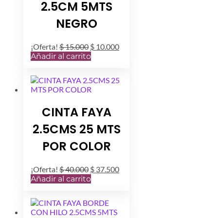
2.5CM 5MTS
en
la
NEGRO
página
de
producto
El
El
¡Oferta!
$
15.000
$
10.000
precio
precio
Añadir al carrito
original
actual
era:
es:
$ 15.000.
$ 10.000.
CINTA FAYA
2.5CMS 25 MTS
POR COLOR
El
El
¡Oferta!
$
40.000
$
37.500
precio
precio
Añadir al carrito
original
actual
era:
es:
$ 40.000.
$ 37.500.