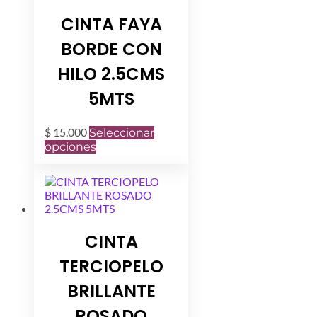
CINTA FAYA
BORDE CON
HILO 2.5CMS
5MTS
$
15.000
Seleccionar
Este
opciones
producto
tiene
múltiples
variantes.
Las
opciones
CINTA
se
pueden
TERCIOPELO
elegir
en
BRILLANTE
la
página
ROSADO