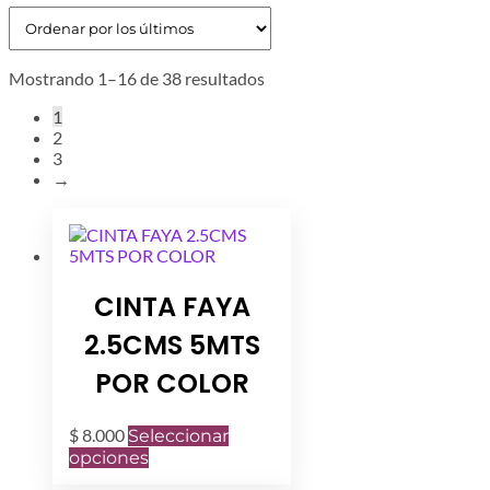
Ordenado
Mostrando 1–16 de 38 resultados
por
1
los
2
últimos
3
→
CINTA FAYA
2.5CMS 5MTS
POR COLOR
$
8.000
Seleccionar
Este
opciones
producto