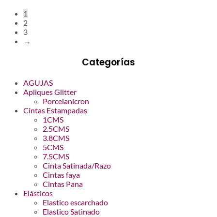
por
1
los
2
últimos
3
→
Categorías
AGUJAS
Apliques Glitter
Porcelanicron
Cintas Estampadas
1CMS
2.5CMS
3.8CMS
5CMS
7.5CMS
Cinta Satinada/Razo
Cintas faya
Cintas Pana
Elásticos
Elastico escarchado
Elastico Satinado