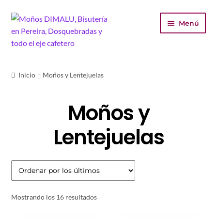
Ir
Ir
Menú
a
al
la
contenido
navegación
Inicio
Inicio
Moños y Lentejuelas
Tienda
Moños y
Carrito
Lentejuelas
Finalizar compra
Mi cuenta
Ordenado
Mostrando los 16 resultados
por