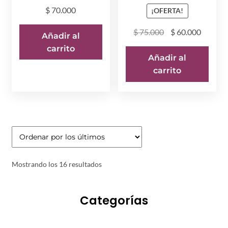
$
70.000
¡OFERTA!
El
El
$
75.000
$
60.000
Añadir al
precio
precio
carrito
original
actual
Añadir al
era:
es:
carrito
$ 75.000.
$ 60.00
Ordenado
Mostrando los 16 resultados
por
los
Categorías
últimos