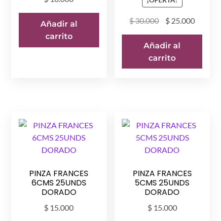
El
El
$
30.000
$
25.000
Añadir al
precio
precio
carrito
original
actual
Añadir al
era:
es:
carrito
$ 30.000.
$ 25.00
PINZA FRANCES
PINZA FRANCES
6CMS 25UNDS
5CMS 25UNDS
DORADO
DORADO
$
15.000
$
15.000