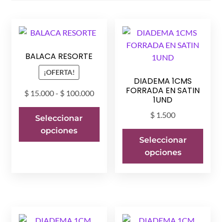
BALACA RESORTE
¡OFERTA!
DIADEMA 1CMS
FORRADA EN SATIN
Rango
$
15.000
-
$
100.000
1UND
de
Este
$
1.500
precios:
Seleccionar
producto
desde
opciones
Este
tiene
Seleccionar
$ 15.000
prod
múltiples
opciones
hasta
tiene
variantes.
$ 100.000
múlti
Las
varia
opciones
Las
se
opci
pueden
se