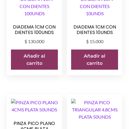
elegir
pued
en
elegir
la
en
página
DIADEMA 1CM CON
DIADEMA 1CM CON
la
de
DIENTES 100UNDS
DIENTES 10UNDS
págin
producto
$
130.000
$
15.000
de
prod
Añadir al
Añadir al
carrito
carrito
PINZA PICO PLANO
4CMS PLATA