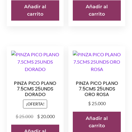
Añadir al
Añadir al
carrito
carrito
PINZA PICO PLANO
PINZA PICO PLANO
7.5CMS 25UNDS
7.5CMS 25UNDS
DORADO
ORO ROSA
$
25.000
¡OFERTA!
El
El
$
25.000
$
20.000
Añadir al
precio
precio
carrito
original
actual
Añadir al