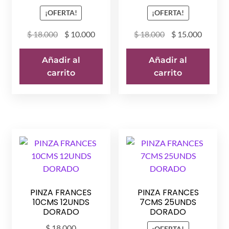
¡OFERTA!
¡OFERTA!
El
El
El
El
$
18.000
$
10.000
$
18.000
$
15.000
precio
precio
precio
precio
original
actual
original
actual
Añadir al
Añadir al
era:
es:
era:
es:
carrito
carrito
$ 18.000.
$ 10.000.
$ 18.000.
$ 15.00
PINZA FRANCES
PINZA FRANCES
10CMS 12UNDS
7CMS 25UNDS
DORADO
DORADO
$
18.000
¡OFERTA!