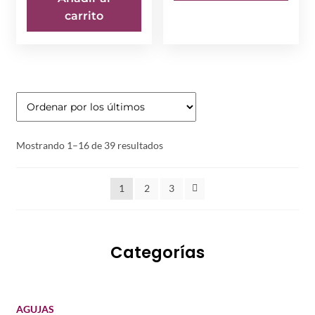
era:
es:
carrito
$ 25.000.
$ 20.000.
Ordenado
Mostrando 1–16 de 39 resultados
por
los
1
2
3
últimos
Categorías
AGUJAS