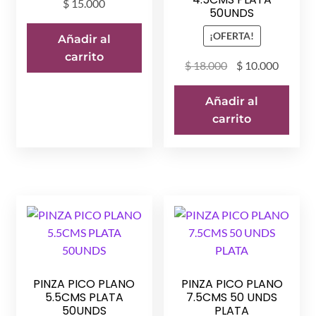
$
15.000
50UNDS
¡OFERTA!
Añadir al
carrito
El
El
$
18.000
$
10.000
precio
precio
original
actual
Añadir al
era:
es:
carrito
$ 18.000.
$ 10.00
PINZA PICO PLANO
PINZA PICO PLANO
5.5CMS PLATA
7.5CMS 50 UNDS
50UNDS
PLATA