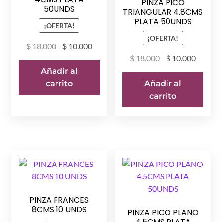
PINZA PICO
50UNDS
TRIANGULAR 4.8CMS
PLATA 50UNDS
¡OFERTA!
¡OFERTA!
El
El
$
18.000
$
10.000
precio
precio
El
El
$
18.000
$
10.000
original
actual
precio
precio
Añadir al
era:
es:
original
actual
carrito
Añadir al
$ 18.000.
$ 10.000.
era:
es:
carrito
$ 18.000.
$ 10.00
PINZA FRANCES
8CMS 10 UNDS
PINZA PICO PLANO
4.5CMS PLATA