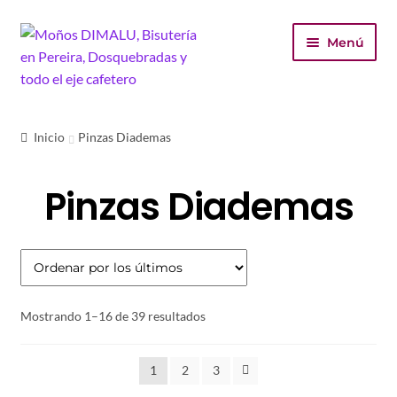
Ir
Ir
Menú
a
al
la
contenido
navegación
Inicio
Inicio
Pinzas Diademas
Tienda
Pinzas Diademas
Carrito
Finalizar compra
Mi cuenta
Ordenado
Mostrando 1–16 de 39 resultados
por
los
1
2
3
últimos