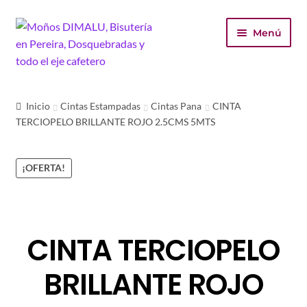
Ir
Ir
Menú
a
al
la
contenido
navegación
Inicio
Inicio
Cintas Estampadas
Cintas Pana
CINTA
TERCIOPELO BRILLANTE ROJO 2.5CMS 5MTS
Tienda
Carrito
¡OFERTA!
Finalizar compra
Mi cuenta
CINTA TERCIOPELO
BRILLANTE ROJO