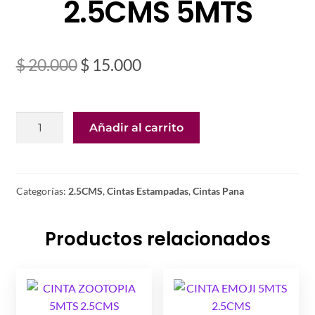
2.5CMS 5MTS
El
El
$
20.000
$
15.000
precio
precio
original
actual
CINTA
Añadir al carrito
era:
es:
TERCIOPELO
BRILLANTE
$ 20.000.
$ 15.000.
ROJO
2.5CMS
Categorías:
2.5CMS
,
Cintas Estampadas
,
Cintas Pana
5MTS
cantidad
Productos relacionados