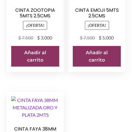
CINTA ZOOTOPIA
CINTA EMOJI 5MTS
5MTS 2.5CMS
2.5CMS
¡OFERTA!
¡OFERTA!
El
El
El
El
$
7.500
$
3.000
$
7.500
$
5.000
precio
precio
precio
precio
original
actual
original
actual
Añadir al
Añadir al
era:
es:
era:
es:
carrito
carrito
$ 7.500.
$ 3.000.
$ 7.500.
$ 5.000.
CINTA FAYA 38MM