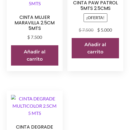
CINTA PAW PATROL
5MTS 2.5CMS
CINTA MUJER
¡OFERTA!
MARAVILLA 2.5CM
5MTS
El
El
$
7.500
$
5.000
precio
precio
$
7.500
original
actual
Añadir al
era:
es:
carrito
Añadir al
$ 7.500.
$ 5.000.
carrito
CINTA DEGRADE