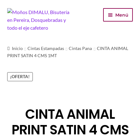
Ir
Ir
Menú
a
al
la
contenido
navegación
Inicio
Inicio
Cintas Estampadas
Cintas Pana
CINTA ANIMAL
PRINT SATIN 4 CMS 1MT
Tienda
Carrito
¡OFERTA!
Finalizar compra
Mi cuenta
CINTA ANIMAL
PRINT SATIN 4 CMS