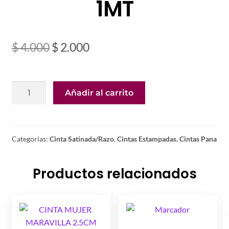
1MT
El
El
$
4.000
$
2.000
precio
precio
original
actual
CINTA
Añadir al carrito
era:
es:
ANIMAL
PRINT
$ 4.000.
$ 2.000.
SATIN
4
Categorías:
Cinta Satinada/Razo
,
Cintas Estampadas
,
Cintas Pana
CMS
1MT
Productos relacionados
cantidad