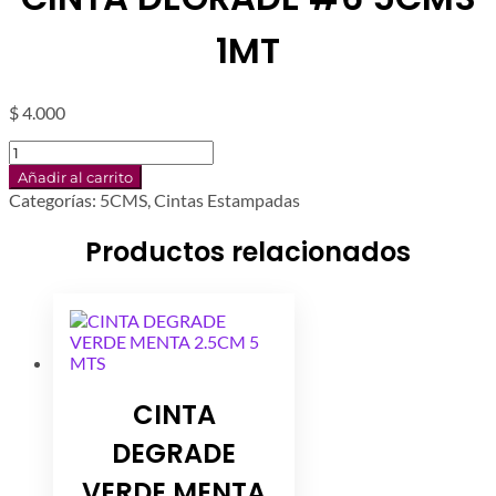
1MT
$
4.000
CINTA
DEGRADE
Añadir al carrito
#6
Categorías:
5CMS
,
Cintas Estampadas
5CMS
1MT
Productos relacionados
cantidad
CINTA
DEGRADE
VERDE MENTA