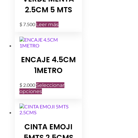
2.5CM 5 MTS
$
7.500
Leer más
ENCAJE 4.5CM
1METRO
$
2.000
Seleccionar
Este
opciones
producto
tiene
múltiples
variantes.
Las
CINTA EMOJI
opciones
se
5MTS 2.5CMS
pueden