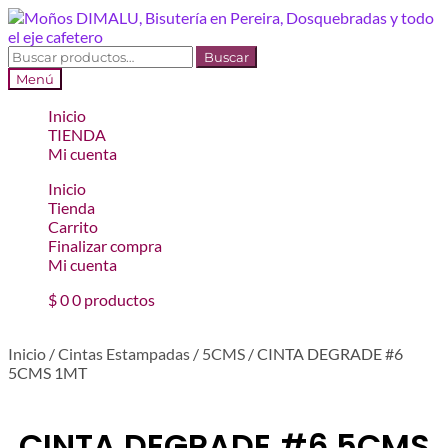
Ir
Ir
a
al
la
contenido
Buscar
Buscar
navegación
por:
Menú
Inicio
TIENDA
Mi cuenta
Inicio
Tienda
Carrito
Finalizar compra
Mi cuenta
$
0
0 productos
Inicio
/
Cintas Estampadas
/
5CMS
/
CINTA DEGRADE #6
5CMS 1MT
CINTA DEGRADE #6 5CMS