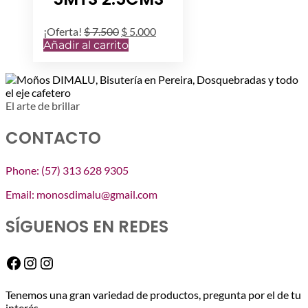
elegir
en
El
El
¡Oferta!
$
7.500
$
5.000
la
precio
precio
Añadir al carrito
página
original
actual
de
era:
es:
producto
$ 7.500.
$ 5.000.
El arte de brillar
CONTACTO
Phone: (57) 313 628 9305
Email: monosdimalu@gmail.com
SÍGUENOS EN REDES
Facebook
Instagram
Instagram
Tenemos una gran variedad de productos, pregunta por el de tu
interés.