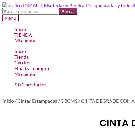
Ir
Ir
a
al
Buscar
Buscar
la
contenido
por:
Menú
navegación
Inicio
TIENDA
Mi cuenta
Inicio
Tienda
Carrito
Finalizar compra
Mi cuenta
$
0
0 productos
Inicio
/
Cintas Estampadas
/
3.8CMS
/
CINTA DEGRADE CON A
CINTA 