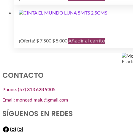
pueden
precio
precio
elegir
original
actual
en
era:
es:
la
$ 7.500.
$ 5.000.
página
de
producto
El
El
¡Oferta!
$
7.500
$
5.000
Añadir al carrito
precio
precio
original
actual
era:
es:
El art
$ 7.500.
$ 5.000.
CONTACTO
Phone: (57) 313 628 9305
Email: monosdimalu@gmail.com
SÍGUENOS EN REDES
Facebook
Instagram
Instagram