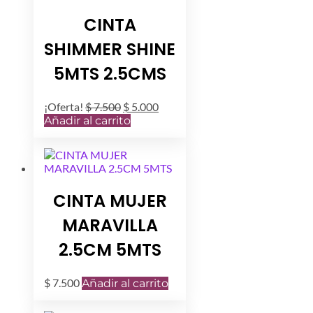
CINTA
SHIMMER SHINE
5MTS 2.5CMS
El
El
¡Oferta!
$
7.500
$
5.000
precio
precio
Añadir al carrito
original
actual
era:
es:
$ 7.500.
$ 5.000.
CINTA MUJER
MARAVILLA
2.5CM 5MTS
$
7.500
Añadir al carrito