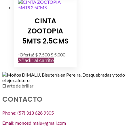
CINTA
ZOOTOPIA
5MTS 2.5CMS
El
El
¡Oferta!
$
7.500
$
5.000
precio
precio
Añadir al carrito
original
actual
era:
es:
$ 7.500.
$ 5.000.
El arte de brillar
CONTACTO
Phone: (57) 313 628 9305
Email: monosdimalu@gmail.com