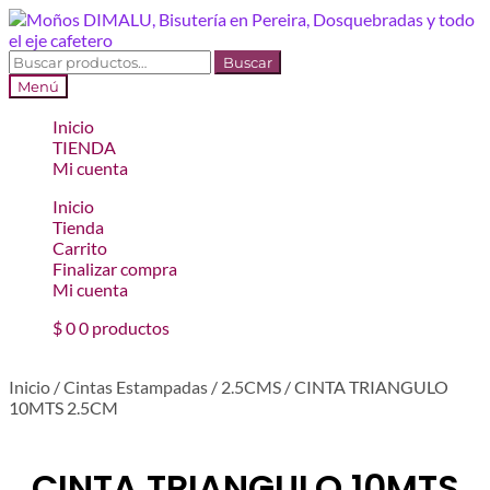
Ir
Ir
a
al
la
contenido
Buscar
Buscar
navegación
por:
Menú
Inicio
TIENDA
Mi cuenta
Inicio
Tienda
Carrito
Finalizar compra
Mi cuenta
$
0
0 productos
Inicio
/
Cintas Estampadas
/
2.5CMS
/
CINTA TRIANGULO
10MTS 2.5CM
CINTA TRIANGULO 10MTS