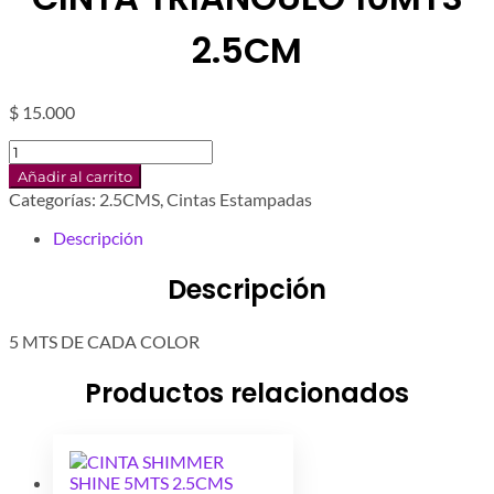
2.5CM
$
15.000
CINTA
TRIANGULO
Añadir al carrito
10MTS
Categorías:
2.5CMS
,
Cintas Estampadas
2.5CM
cantidad
Descripción
Descripción
5 MTS DE CADA COLOR
Productos relacionados