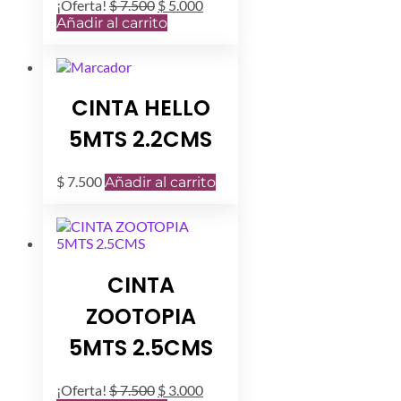
El
El
¡Oferta!
$
7.500
$
5.000
precio
precio
Añadir al carrito
original
actual
era:
es:
$ 7.500.
$ 5.000.
CINTA HELLO
5MTS 2.2CMS
$
7.500
Añadir al carrito
CINTA
ZOOTOPIA
5MTS 2.5CMS
El
El
¡Oferta!
$
7.500
$
3.000