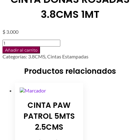
3.8CMS 1MT
$
3.000
CINTA
DONAS
Añadir al carrito
ROSADAS
Categorías:
3.8CMS
,
Cintas Estampadas
3.8CMS
1MT
Productos relacionados
cantidad
CINTA PAW
PATROL 5MTS
2.5CMS