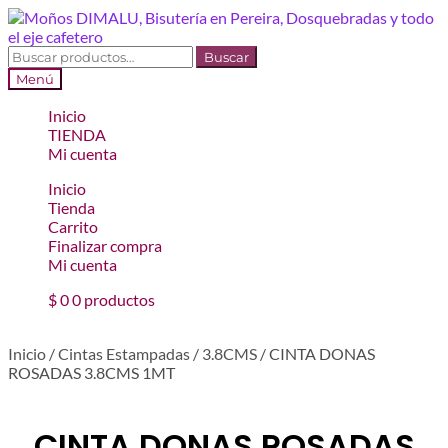
Ir
Ir
a
al
la
contenido
Buscar
Buscar
navegación
por:
Menú
Inicio
TIENDA
Mi cuenta
Inicio
Tienda
Carrito
Finalizar compra
Mi cuenta
$
0
0 productos
Inicio
/
Cintas Estampadas
/
3.8CMS
/
CINTA DONAS
ROSADAS 3.8CMS 1MT
CINTA DONAS ROSADAS