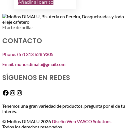
precio
precio
Añadir al carrito
original
actual
era:
es:
$ 7.500.
$ 3.000.
El arte de brillar
CONTACTO
Phone: (57) 313 628 9305
Email: monosdimalu@gmail.com
SÍGUENOS EN REDES
Facebook
Instagram
Instagram
Tenemos una gran variedad de productos, pregunta por el de tu
interés.
© Moños DIMALU 2026
Diseño Web VASCO Solutions
—
Todos los derechos reservados