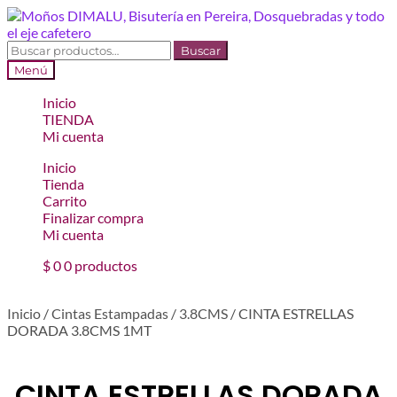
Ir
Ir
a
al
la
contenido
Buscar
Buscar
navegación
por:
Menú
Inicio
TIENDA
Mi cuenta
Inicio
Tienda
Carrito
Finalizar compra
Mi cuenta
$
0
0 productos
Inicio
/
Cintas Estampadas
/
3.8CMS
/
CINTA ESTRELLAS
DORADA 3.8CMS 1MT
CINTA ESTRELLAS DORADA