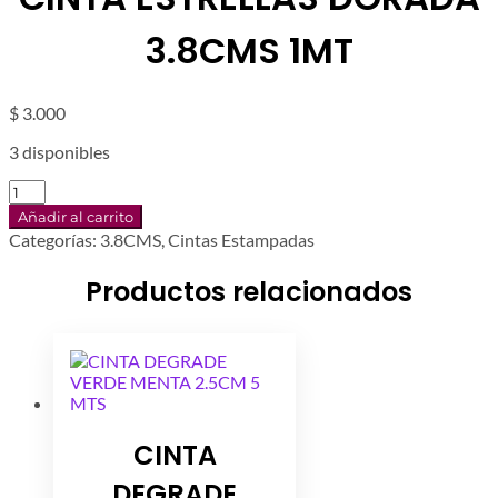
3.8CMS 1MT
$
3.000
3 disponibles
CINTA
ESTRELLAS
Añadir al carrito
DORADA
Categorías:
3.8CMS
,
Cintas Estampadas
3.8CMS
1MT
Productos relacionados
cantidad
CINTA
DEGRADE