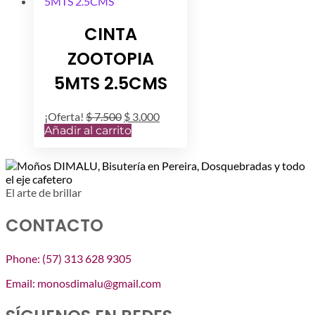
CINTA
ZOOTOPIA
5MTS 2.5CMS
El
El
¡Oferta!
$
7.500
$
3.000
precio
precio
Añadir al carrito
original
actual
era:
es:
$ 7.500.
$ 3.000.
El arte de brillar
CONTACTO
Phone: (57) 313 628 9305
Email: monosdimalu@gmail.com