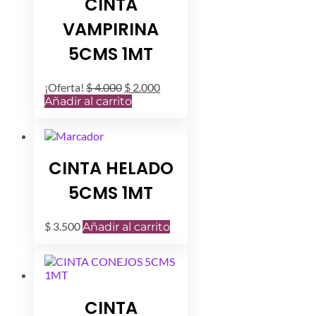
CINTA
VAMPIRINA
5CMS 1MT
El
El
¡Oferta!
$
4.000
$
2.000
precio
precio
Añadir al carrito
original
actual
era:
es:
$ 4.000.
$ 2.000.
CINTA HELADO
5CMS 1MT
$
3.500
Añadir al carrito
CINTA