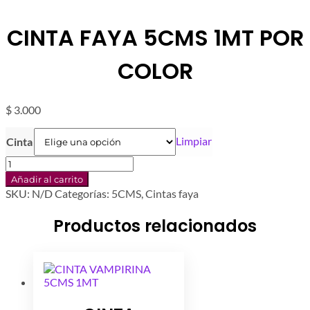
CINTA FAYA 5CMS 1MT POR
COLOR
$
3.000
Limpiar
Cinta
CINTA
FAYA
Añadir al carrito
5CMS
SKU:
N/D
Categorías:
5CMS
,
Cintas faya
1MT
POR
Productos relacionados
COLOR
cantidad