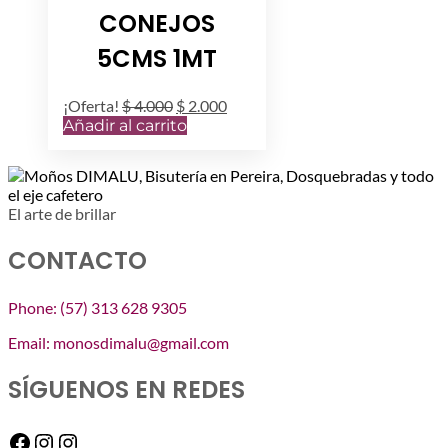
CONEJOS
5CMS 1MT
El
El
¡Oferta!
$
4.000
$
2.000
precio
precio
Añadir al carrito
original
actual
era:
es:
$ 4.000.
$ 2.000.
El arte de brillar
CONTACTO
Phone: (57) 313 628 9305
Email: monosdimalu@gmail.com
SÍGUENOS EN REDES
Facebook
Instagram
Instagram