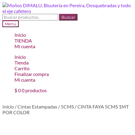
Ir
Ir
a
al
la
contenido
Buscar
Buscar
navegación
por:
Menú
Inicio
TIENDA
Mi cuenta
Inicio
Tienda
Carrito
Finalizar compra
Mi cuenta
$
0
0 productos
Inicio
/
Cintas Estampadas
/
5CMS
/
CINTA FAYA 5CMS 1MT
POR COLOR