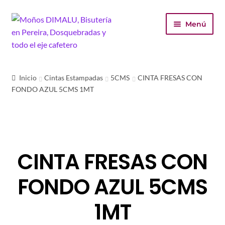
Ir
Ir
Menú
a
al
la
contenido
navegación
Inicio
Inicio
Cintas Estampadas
5CMS
CINTA FRESAS CON
FONDO AZUL 5CMS 1MT
Tienda
Carrito
Finalizar compra
CINTA FRESAS CON
Mi cuenta
FONDO AZUL 5CMS
1MT