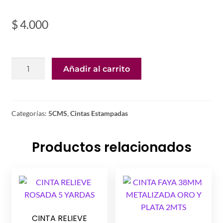
$
4.000
CINTA
Añadir al carrito
FRESAS
CON
FONDO
AZUL
Categorías:
5CMS
,
Cintas Estampadas
5CMS
1MT
Productos relacionados
cantidad
CINTA RELIEVE