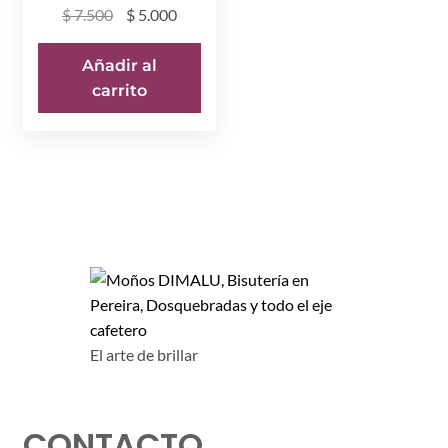
El
El
$
7.500
$
5.000
precio
precio
original
actual
Añadir al
era:
es:
carrito
$ 7.500.
$ 5.000.
El arte de brillar
CONTACTO