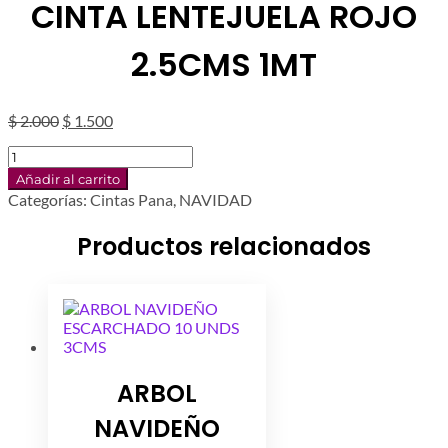
CINTA LENTEJUELA ROJO
2.5CMS 1MT
El
El
$
2.000
$
1.500
precio
precio
CINTA
original
actual
LENTEJUELA
era:
es:
Añadir al carrito
ROJO
$ 2.000.
$ 1.500.
Categorías:
Cintas Pana
,
NAVIDAD
2.5CMS
1MT
Productos relacionados
cantidad
ARBOL
NAVIDEÑO