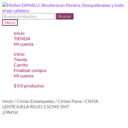
Ir
Ir
a
al
la
contenido
Buscar
Buscar
navegación
por:
Menú
Inicio
TIENDA
Mi cuenta
Inicio
Tienda
Carrito
Finalizar compra
Mi cuenta
$
0
0 productos
Inicio
/
Cintas Estampadas
/
Cintas Pana
/
CINTA
LENTEJUELA ROJO 2.5CMS 1MT
¡Oferta!