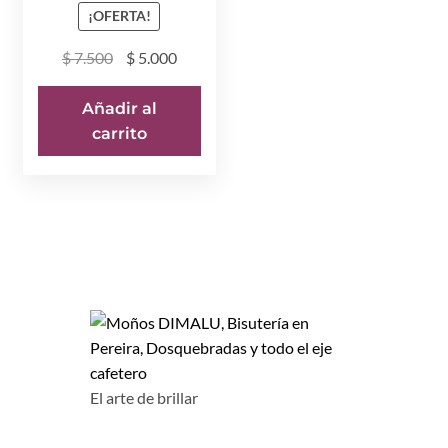
¡OFERTA!
El
El
$
7.500
$
5.000
precio
precio
original
actual
Añadir al
era:
es:
carrito
$ 7.500.
$ 5.000.
El arte de brillar