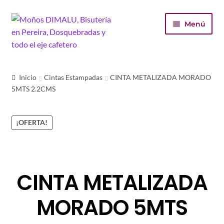
Ir
Ir
Menú
a
al
la
contenido
navegación
Inicio
Inicio
Cintas Estampadas
CINTA METALIZADA MORADO
5MTS 2.2CMS
Tienda
Carrito
¡OFERTA!
Finalizar compra
Mi cuenta
CINTA METALIZADA
MORADO 5MTS