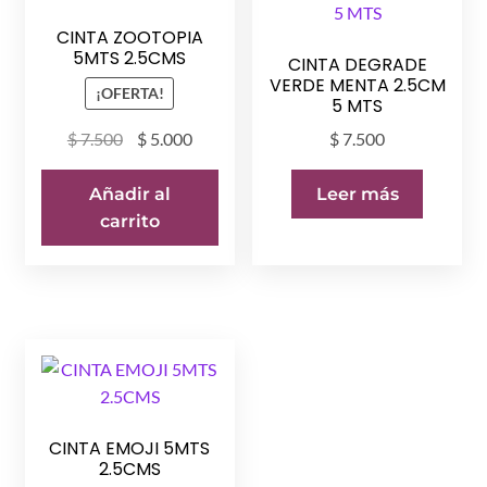
CINTA ZOOTOPIA
5MTS 2.5CMS
CINTA DEGRADE
VERDE MENTA 2.5CM
¡OFERTA!
5 MTS
El
El
$
7.500
$
5.000
$
7.500
precio
precio
original
actual
Añadir al
Leer más
era:
es:
carrito
$ 7.500.
$ 5.000.
CINTA EMOJI 5MTS
2.5CMS