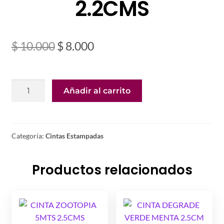
2.2CMS
El
El
$
10.000
$
8.000
precio
precio
original
actual
CINTA
Añadir al carrito
era:
es:
METALIZADA
MORADO
$ 10.000.
$ 8.000.
5MTS
2.2CMS
Categoría:
Cintas Estampadas
cantidad
Productos relacionados