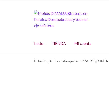
Ir
Ir
a
al
la
contenido
navegación
Inicio
TIENDA
Mi cuenta
Inicio
Cintas Estampadas
7.5CMS
CINTA