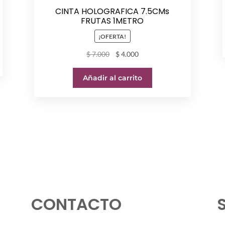
CINTA HOLOGRAFICA 7.5CMs
FRUTAS 1METRO
¡OFERTA!
El
El
$
7.000
$
4.000
precio
precio
original
actual
Añadir al carrito
era:
es:
$ 7.000.
$ 4.000.
CONTACTO