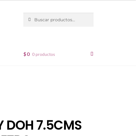
Buscar
Buscar
por:
$
0
0 productos
Y DOH 7.5CMS