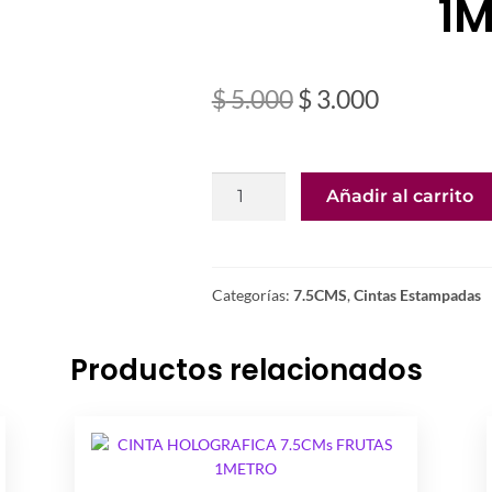
1
El
El
$
5.000
$
3.000
precio
precio
original
actual
CINTA
Añadir al carrito
era:
es:
PLAY
DOH
$ 5.000.
$ 3.000.
7.5CMS
1METRO
Categorías:
7.5CMS
,
Cintas Estampadas
cantidad
Productos relacionados