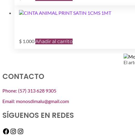
$
1.000
Añadir al carrito
El art
CONTACTO
Phone: (57) 313 628 9305
Email: monosdimalu@gmail.com
SÍGUENOS EN REDES
Facebook
Instagram
Instagram