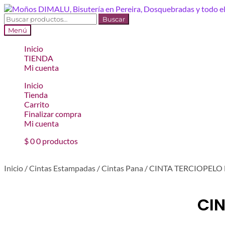
Ir
Ir
a
al
Buscar
Buscar
la
contenido
por:
Menú
navegación
Inicio
TIENDA
Mi cuenta
Inicio
Tienda
Carrito
Finalizar compra
Mi cuenta
$
0
0 productos
Inicio
/
Cintas Estampadas
/
Cintas Pana
/
CINTA TERCIOPELO 
CIN