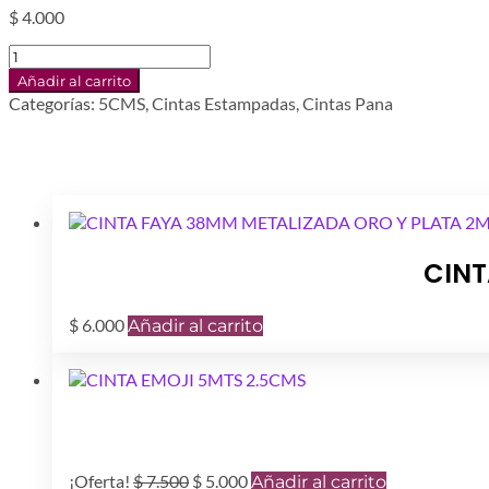
$
4.000
CINTA
UNICORNIO
Añadir al carrito
METALIZADO
Categorías:
5CMS
,
Cintas Estampadas
,
Cintas Pana
5CMS
1MT
cantidad
CINT
$
6.000
Añadir al carrito
El
El
¡Oferta!
$
7.500
$
5.000
Añadir al carrito