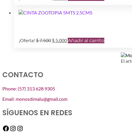
precio
precio
original
actual
era:
es:
$ 7.500.
$ 5.000.
El
El
¡Oferta!
$
7.500
$
5.000
Añadir al carrito
precio
precio
original
actual
era:
es:
El art
$ 7.500.
$ 5.000.
CONTACTO
Phone: (57) 313 628 9305
Email: monosdimalu@gmail.com
SÍGUENOS EN REDES
Facebook
Instagram
Instagram