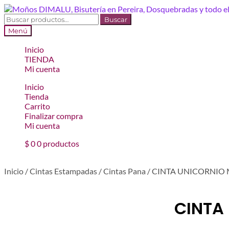
Ir
Ir
a
al
Buscar
Buscar
la
contenido
por:
Menú
navegación
Inicio
TIENDA
Mi cuenta
Inicio
Tienda
Carrito
Finalizar compra
Mi cuenta
$
0
0 productos
Inicio
/
Cintas Estampadas
/
Cintas Pana
/
CINTA UNICORNIO 
CINTA