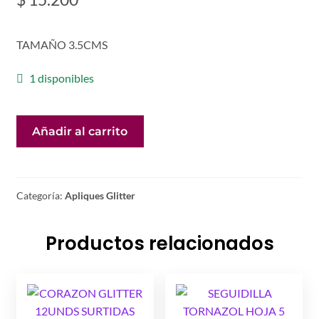
TAMAÑO 3.5CMS
1 disponibles
CORAZON
Añadir al carrito
GLITTER
FIELTRO
19UNDS
cantidad
Categoría:
Apliques Glitter
Productos relacionados