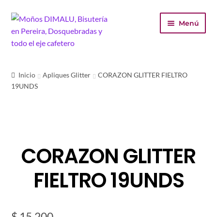
Ir
Ir
Menú
a
al
la
contenido
navegación
Inicio
Inicio
Apliques Glitter
CORAZON GLITTER FIELTRO
19UNDS
Tienda
Carrito
Finalizar compra
CORAZON GLITTER
Mi cuenta
FIELTRO 19UNDS
$
15.200