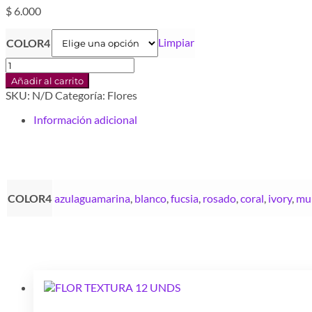
$
6.000
Limpiar
COLOR4
FLOR
TREBOL
Añadir al carrito
1
SKU:
N/D
Categoría:
Flores
MT
X
Información adicional
COLOR
cantidad
COLOR4
azulaguamarina
,
blanco
,
fucsia
,
rosado
,
coral
,
ivory
,
mul