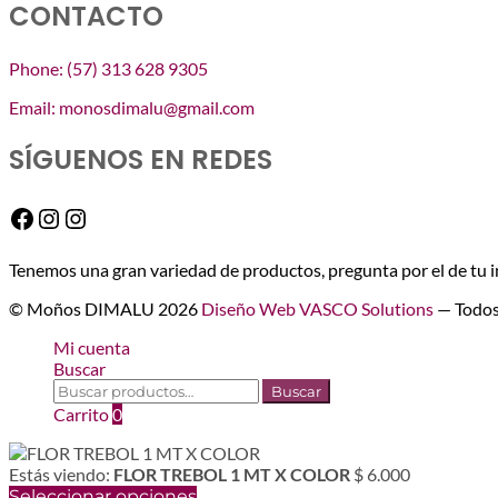
CONTACTO
Phone: (57) 313 628 9305
Email: monosdimalu@gmail.com
SÍGUENOS EN REDES
Facebook
Instagram
Instagram
Tenemos una gran variedad de productos, pregunta por el de tu i
© Moños DIMALU 2026
Diseño Web VASCO Solutions
— Todos
Mi cuenta
Buscar
Buscar
Buscar
por:
Carrito
0
Estás viendo:
FLOR TREBOL 1 MT X COLOR
$
6.000
Seleccionar opciones