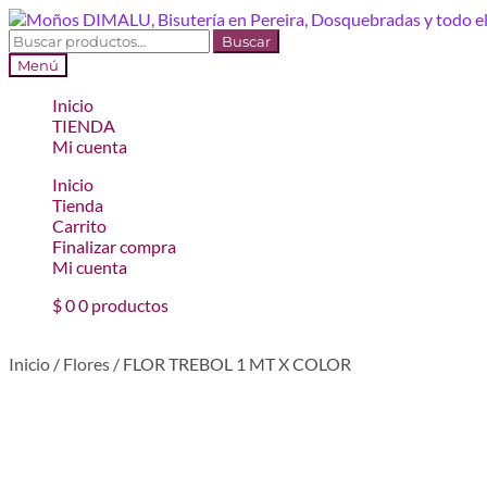
Ir
Ir
a
al
Buscar
Buscar
la
contenido
por:
Menú
navegación
Inicio
TIENDA
Mi cuenta
Inicio
Tienda
Carrito
Finalizar compra
Mi cuenta
$
0
0 productos
Inicio
/
Flores
/
FLOR TREBOL 1 MT X COLOR