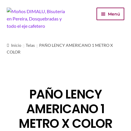
Ir
Ir
Menú
a
al
la
contenido
navegación
Inicio
Inicio
Telas
PAÑO LENCY AMERICANO 1 METRO X
COLOR
Tienda
Carrito
Finalizar compra
PAÑO LENCY
Mi cuenta
AMERICANO 1
METRO X COLOR