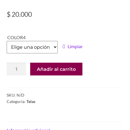
$
20.000
COLOR4
Limpiar
PAÑO
Añadir al carrito
LENCY
AMERICANO
1
METRO
SKU:
N/D
Categoría:
Telas
X
COLOR
cantidad