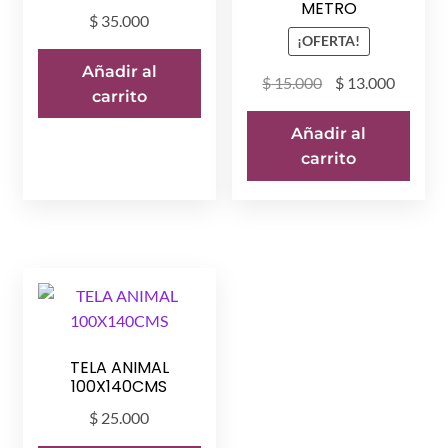
METRO
$
35.000
¡OFERTA!
Añadir al
El
El
$
15.000
$
13.000
carrito
precio
precio
original
actual
Añadir al
era:
es:
carrito
$ 15.000.
$ 13.00
TELA ANIMAL
100X140CMS
$
25.000