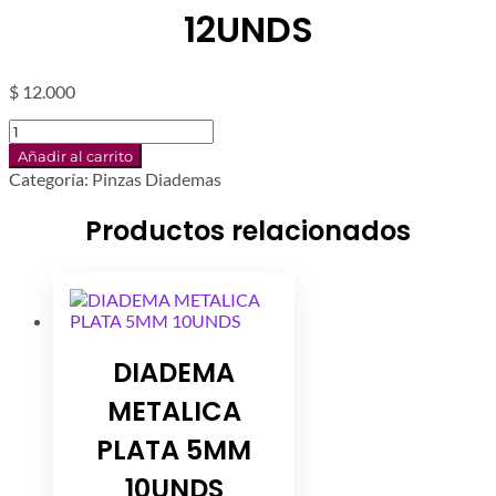
12UNDS
$
12.000
PINZA
PEZ
Añadir al carrito
7CMS
Categoría:
Pinzas Diademas
PLATA
12UNDS
Productos relacionados
cantidad
DIADEMA
METALICA
PLATA 5MM
10UNDS