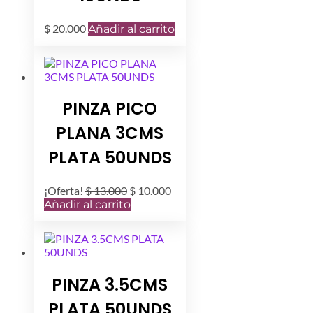
$
20.000
Añadir al carrito
PINZA PICO
PLANA 3CMS
PLATA 50UNDS
El
El
¡Oferta!
$
13.000
$
10.000
precio
precio
Añadir al carrito
original
actual
era:
es:
$ 13.000.
$ 10.000.
PINZA 3.5CMS
PLATA 50UNDS