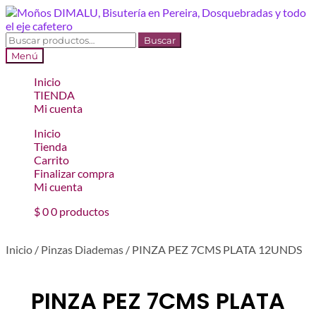
Ir
Ir
a
al
la
contenido
Buscar
Buscar
navegación
por:
Menú
Inicio
TIENDA
Mi cuenta
Inicio
Tienda
Carrito
Finalizar compra
Mi cuenta
$
0
0 productos
Inicio
/
Pinzas Diademas
/
PINZA PEZ 7CMS PLATA 12UNDS
PINZA PEZ 7CMS PLATA