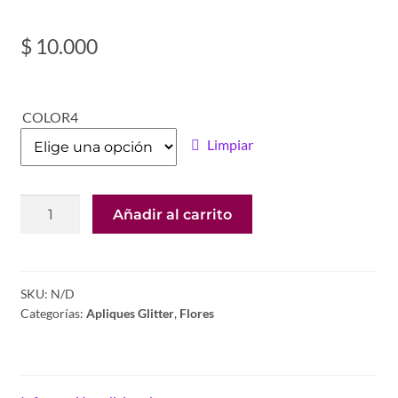
$
10.000
COLOR4
Limpiar
POMPON
Añadir al carrito
TULL
12
UNDS
CMS
SKU:
N/D
Categorías:
Apliques Glitter
,
Flores
2.5CMS
cantidad