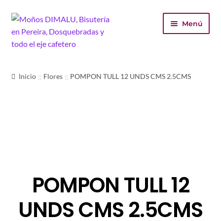
Ir
Ir
Menú
a
al
la
contenido
navegación
Inicio
Inicio
Flores
POMPON TULL 12 UNDS CMS 2.5CMS
Tienda
Carrito
Finalizar compra
Mi cuenta
POMPON TULL 12
UNDS CMS 2.5CMS