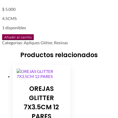
$
5.000
4.5CMS
1 disponibles
RESINA
Añadir al carrito
LADYBUG
Categorías:
Apliques Glitter
,
Resinas
5UNDS
cantidad
Productos relacionados
OREJAS
GLITTER
7X3.5CM 12
PARES