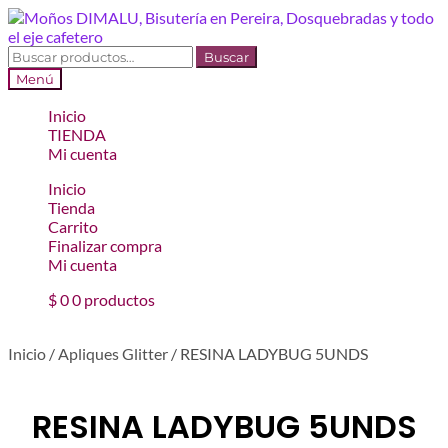
Ir
Ir
a
al
la
contenido
Buscar
Buscar
navegación
por:
Menú
Inicio
TIENDA
Mi cuenta
Inicio
Tienda
Carrito
Finalizar compra
Mi cuenta
$
0
0 productos
Inicio
/
Apliques Glitter
/
RESINA LADYBUG 5UNDS
RESINA LADYBUG 5UNDS