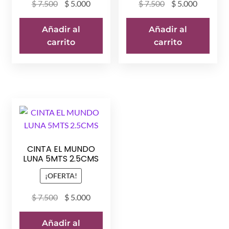
El
El
El
El
$
7.500
$
5.000
$
7.500
$
5.000
precio
precio
precio
precio
original
actual
original
actual
Añadir al
Añadir al
era:
es:
era:
es:
carrito
carrito
$ 7.500.
$ 5.000.
$ 7.500.
$ 5.000.
CINTA EL MUNDO
LUNA 5MTS 2.5CMS
¡OFERTA!
El
El
$
7.500
$
5.000
precio
precio
original
actual
Añadir al