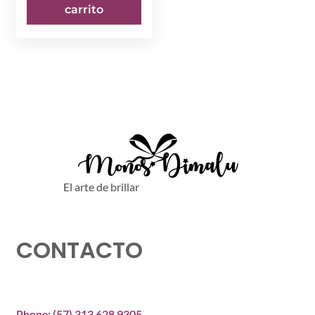
era:
es:
carrito
$ 7.500.
$ 5.000.
El arte de brillar
CONTACTO
Phone: (57) 313 628 9305