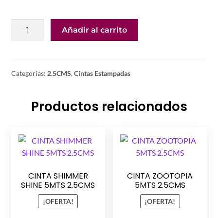
CINTA
Añadir al carrito
SOFIA
5MTS
2.5CMS
cantidad
Categorías:
2.5CMS
,
Cintas Estampadas
Productos relacionados
CINTA SHIMMER
CINTA ZOOTOPIA
SHINE 5MTS 2.5CMS
5MTS 2.5CMS
¡OFERTA!
¡OFERTA!