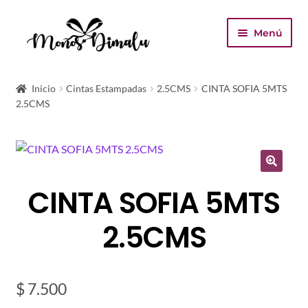
Ir
Ir
Menú
a
al
la
contenido
Inicio
navegación
Inicio
Cintas Estampadas
2.5CMS
CINTA SOFIA 5MTS
2.5CMS
Tienda
Carrito
Finalizar compra
CINTA SOFIA 5MTS
Mi cuenta
2.5CMS
$
7.500