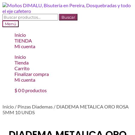
Ir
Ir
a
al
la
contenido
Buscar
Buscar
navegación
por:
Menú
Inicio
TIENDA
Mi cuenta
Inicio
Tienda
Carrito
Finalizar compra
Mi cuenta
$
0
0 productos
Inicio
/
Pinzas Diademas
/
DIADEMA METALICA ORO ROSA
5MM 10 UNDS
DIADEMA METALICA ORO