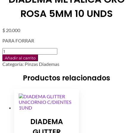
ROSA 5MM 10 UNDS
$
20.000
PARA FORRAR
DIADEMA
METALICA
Añadir al carrito
ORO
Categoría:
Pinzas Diademas
ROSA
5MM
Productos relacionados
10
UNDS
cantidad
DIADEMA
GLITTER