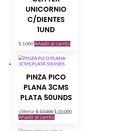
UNICORNIO
C/DIENTES
1UND
$
3.000
Añadir al carrito
PINZA PICO
PLANA 3CMS
PLATA 50UNDS
El
El
¡Oferta!
$
13.000
$
10.000
precio
precio
Añadir al carrito
original
actual
era:
es: